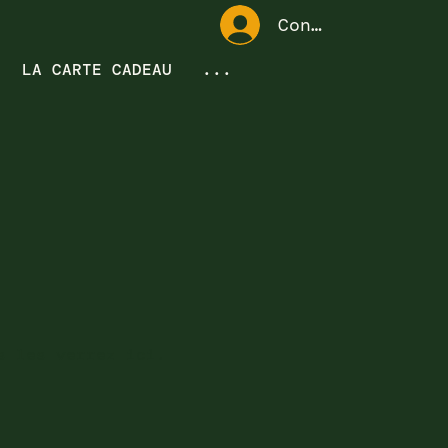
Connexion
LA CARTE CADEAU
...
s les verrez ici.